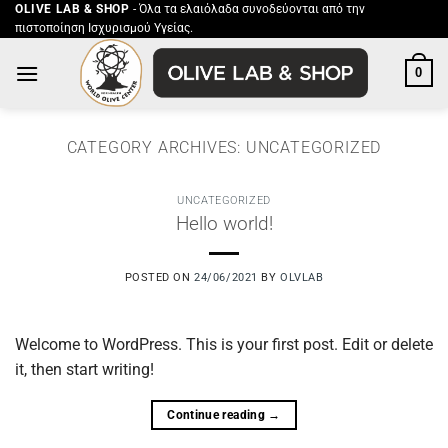
Μετάβαση
OLIVE LAB & SHOP
- Όλα τα ελαιόλαδα συνοδεύονται από την
πιστοποίηση Ισχυρισμού Υγείας.
στο
περιεχόμενο
0
CATEGORY ARCHIVES:
UNCATEGORIZED
UNCATEGORIZED
Hello world!
POSTED ON
24/06/2021
BY
OLVLAB
Welcome to WordPress. This is your first post. Edit or delete
it, then start writing!
Continue reading
→